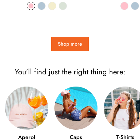
price
pri
Shop more
You'll find just the right thing here:
Aperol
Caps
T-Shirts