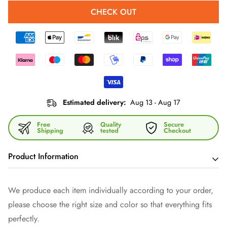
CHECK OUT
Estimated delivery:
Aug 13 - Aug 17
Free
Quality
Secure
Shipping
tested
Checkout
Product Information
Entdecke unser einzigartiges Handtuch, das sowohl in deinem
We produce each item individually according to your order,
stilvollen Badezimmer als auch im Urlaub ein echter
please choose the right size and color so that everything fits
Hingucker ist! Es verleiht jedem Raum und jedem
perfectly.