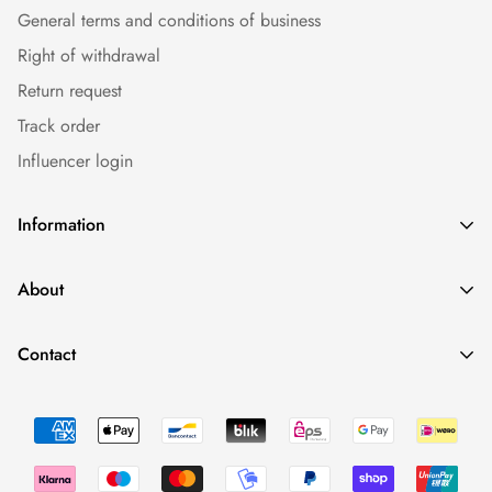
General terms and conditions of business
Right of withdrawal
Return request
Track order
Influencer login
Information
Caps
About
Bestseller
Imprint
Sommer
Contact
Conditions
Collections
Minimal Fashion - We Love To Have Fun. And Having Drinks.
Data protection
Occasions
0043 660 2110388
Return Policy
shop@fynest.at