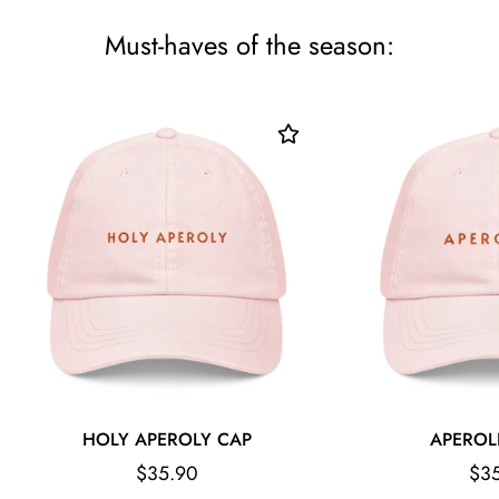
- Die nicht bedruckte Seite besteht aus Frottee, wodurch das
Handtuch wasserabsorbierender ist
Must-haves of the season:
HOLY APEROLY CAP
APEROL
Regular
Reg
$35.90
$3