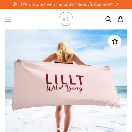
🎉 10% discount with the code “ReadyforSummer” 🎉