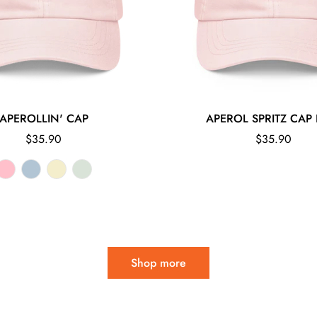
APEROLLIN' CAP
APEROL SPRITZ CAP 
Regular
Regular
$35.90
$35.90
price
price
Shop more