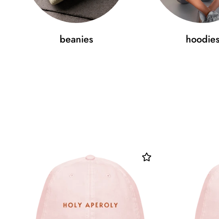
beanies
hoodie