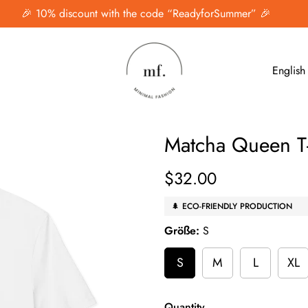
🎉 10% discount with the code “ReadyforSummer” 🎉
English
Matcha Queen T-
$32.00
Regular
price
🌲 ECO-FRIENDLY PRODUCTION
Größe:
S
S
M
L
XL
Quantity