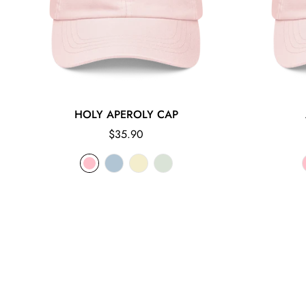
HOLY APEROLY CAP
Regular
$35.90
price