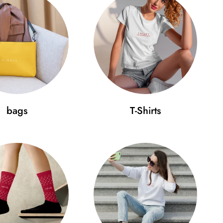
HEST WIDTH (cm)
SLEEVE LENGTH (cm)
.5
22.5
.5
24
.5
24.5
.5
25
bags
T-Shirts