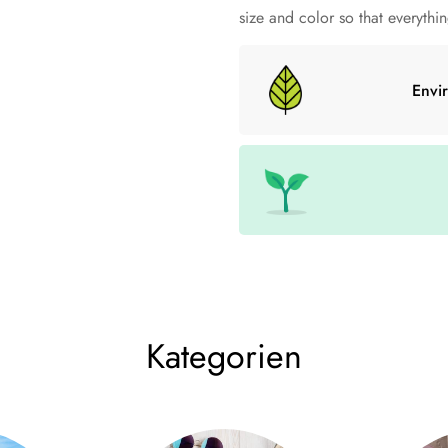
Muss. Es ist hochwertig, supe
size and color so that everything
umweltfreundlich.
Envi
• 100 % ringgesponnene Bio-
• Stoffgewicht: 180 g/m² (5,3 
• Single-Jersey
• Mittlere Passform
• Eingestellte Ärmel
• 1 × 1 Rippung am Kragen
• Breite Doppelnähte an Ärme
• Selbstgewebtes Nackenband (
Kategorien
Die Größen entsprechen einer 
Kunden eine Nummer größer be
Size guide