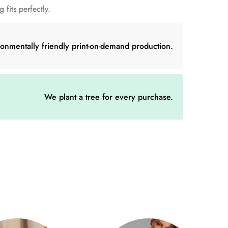
r bequem und das Beste von allem –
 fits perfectly.
ronmentally friendly print-on-demand production.
Baumwolle
oz./yd.²)
We plant a tree for every purchase.
ln und unteren Säumen
innen, Nackenrückseite)
kleineren Größe auf dem US-Markt, daher sollten US-
stellen.