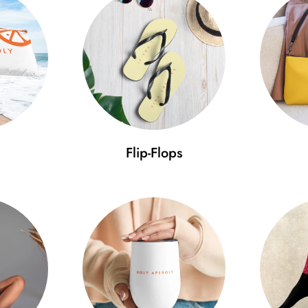
BODY LENGTH (cm)
C
S
69
49
M
73
53
L
75
56
XL
77
59
Flip-Flops